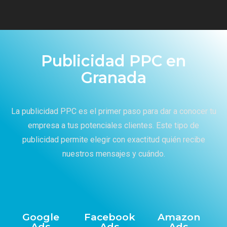
Publicidad PPC en
Granada
La publicidad PPC es el primer paso para dar a conocer tu
empresa a tus potenciales clientes. Este tipo de
publicidad permite elegir con exactitud quién recibe
nuestros mensajes y cuándo.
Google
Facebook
Amazon
Ads
Ads
Ads