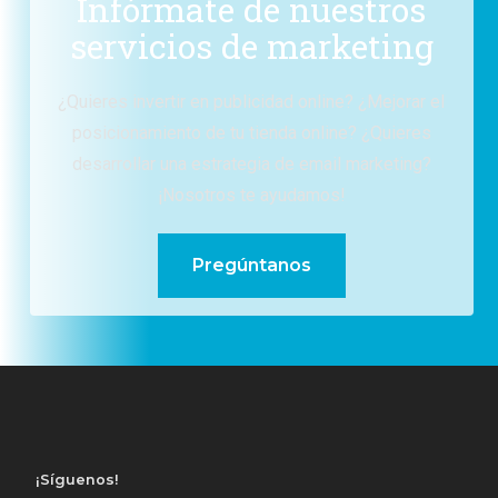
Infórmate de nuestros
servicios de marketing
¿Quieres invertir en publicidad online? ¿Mejorar el
posicionamiento de tu tienda online? ¿Quieres
desarrollar una estrategia de email marketing?
¡Nosotros te ayudamos!
Pregúntanos
¡Síguenos!